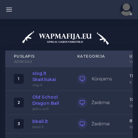
PUSLAPIS
KATEGORIJA
UNI
ADRESAS
VAK
xlog.lt
11
Kūrėjams
1
Skaitliukai
6
xlog.lt
Old School
10
Žaidimai
2
Dragon Ball
18
goku.us.lt
8
bball.lt
Žaidimai
3
bball.lt
10