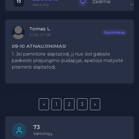
Žaidimai
10
dbkai.org
1
Tomas L.
Savininkas
2025-07-28
09-10 ATNAUJINIMAS!
1. Jei pamiršote slaptažodį, jį nuo šiol galėsite
pasikeisti prisijungimo puslapyje, apačioje matysite
prisiminti slaptažodį.
«
1
2
3
»
73
Vartotojų