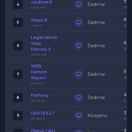
7
zaidime.lt
Žaidimai
4
zaidime.lt
17
6
Waps.lt
Žaidimai
5
waps.lt
9
Legendiniai
6
Wap
Žaidimai
6
Heroes 3
20
dmnx.net
WEB
5
Demon
Žaidimai
7
Slayer!
12
slayer.lt
4
Fantasy
Žaidimai
8
Vorak.eu
5
3
CENTEX.LT
Kūrėjams
9
centex.lt
0
3
DBKAI.ORG