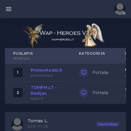
PUSLAPIS
KATEGORIJA
UN
ADRESAS
VA
69
PromoKodai.lt
Portalai
1
promokodai.lt
62
TOMFM.LT -
16
Portalai
2
Radijas
14
topfm.lt
Tomas L.
Savininkas
2025-07-28