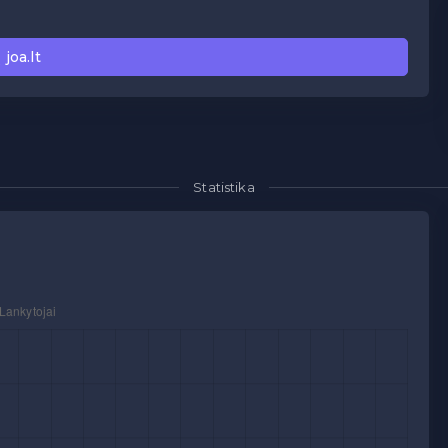
į joa.lt
Statistika