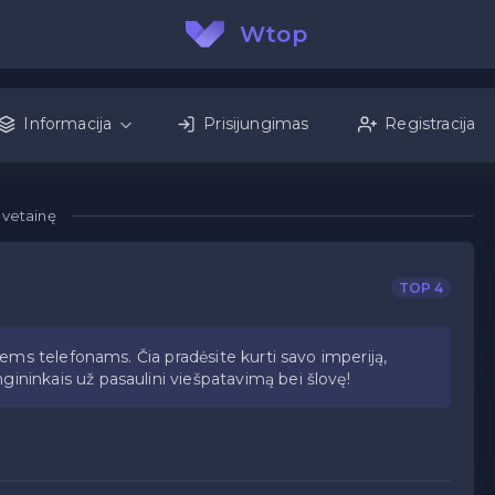
Wtop
Informacija
Prisijungimas
Registracija
Svetainę
TOP 4
esiems telefonams. Čia pradėsite kurti savo imperiją,
gininkais už pasaulini viešpatavimą bei šlovę!