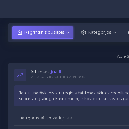
Pagrindinis puslapis
Kategorijos
Apie 
Adresas:
joa.lt
Pridėtas:
2025-01-08 20:08:35
Joa.lt - naršyklinis strateginis žaidimas skirtas mobili
subursite galingą kariuomenę ir kovosite su savo sajun
Daugiausiai unikalių: 129