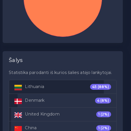
Šalys
Statistika parodanti iš kurios šalies atėjo lankytojai.
Lithuania
45
(88%)
Denmark
4
(8%)
United Kingdom
1
(2%)
China
1
(2%)