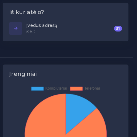
Iš kur atėjo?
Įvedus adresą
51
joa.lt
Įrenginiai